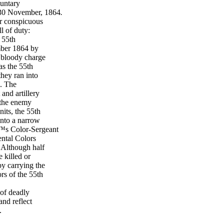
luntary
 30 November, 1864
.
or conspicuous
ll of duty:
 55th
mber 1864 by
a bloody charge
as the 55th
hey ran into
. The
nd artillery
 the enemy
its, the 55th
into a narrow
€™s Color-Sergeant
ental Colors
 Although half
e killed or
y carrying the
rs of the 55th
of deadly
and reflect
.