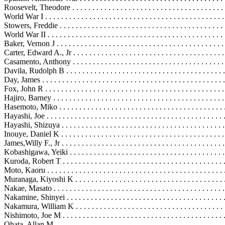
Roosevelt, Theodore . . . . . . . . . . . . . . . . . . . . . . . . . . . . . . . . . . . . . .
World War I . . . . . . . . . . . . . . . . . . . . . . . . . . . . . . . . . . . . . . . . . . . . .
Stowers, Freddie . . . . . . . . . . . . . . . . . . . . . . . . . . . . . . . . . . . . . . . . .
World War II . . . . . . . . . . . . . . . . . . . . . . . . . . . . . . . . . . . . . . . . . . . . 
Baker, Vernon J . . . . . . . . . . . . . . . . . . . . . . . . . . . . . . . . . . . . . . . . . .
Carter, Edward A., Jr . . . . . . . . . . . . . . . . . . . . . . . . . . . . . . . . . . . . . .
Casamento, Anthony . . . . . . . . . . . . . . . . . . . . . . . . . . . . . . . . . . . . . .
Davila, Rudolph B . . . . . . . . . . . . . . . . . . . . . . . . . . . . . . . . . . . . . . . 
Day, James . . . . . . . . . . . . . . . . . . . . . . . . . . . . . . . . . . . . . . . . . . . . . 
Fox, John R . . . . . . . . . . . . . . . . . . . . . . . . . . . . . . . . . . . . . . . . . . . . 
Hajiro, Barney . . . . . . . . . . . . . . . . . . . . . . . . . . . . . . . . . . . . . . . . . . 
Hasemoto, Miko . . . . . . . . . . . . . . . . . . . . . . . . . . . . . . . . . . . . . . . . . 
Hayashi, Joe . . . . . . . . . . . . . . . . . . . . . . . . . . . . . . . . . . . . . . . . . . . . 
Hayashi, Shizuya . . . . . . . . . . . . . . . . . . . . . . . . . . . . . . . . . . . . . . . .
Inouye, Daniel K . . . . . . . . . . . . . . . . . . . . . . . . . . . . . . . . . . . . . . . . 
James,Willy F., Jr . . . . . . . . . . . . . . . . . . . . . . . . . . . . . . . . . . . . . . . .
Kobashigawa, Yeiki . . . . . . . . . . . . . . . . . . . . . . . . . . . . . . . . . . . . . .
Kuroda, Robert T . . . . . . . . . . . . . . . . . . . . . . . . . . . . . . . . . . . . . . . .
Moto, Kaoru . . . . . . . . . . . . . . . . . . . . . . . . . . . . . . . . . . . . . . . . . . . .
Muranaga, Kiyoshi K . . . . . . . . . . . . . . . . . . . . . . . . . . . . . . . . . . . . .
Nakae, Masato . . . . . . . . . . . . . . . . . . . . . . . . . . . . . . . . . . . . . . . . . .
Nakamine, Shinyei . . . . . . . . . . . . . . . . . . . . . . . . . . . . . . . . . . . . . . .
Nakamura, William K . . . . . . . . . . . . . . . . . . . . . . . . . . . . . . . . . . . . 
Nishimoto, Joe M . . . . . . . . . . . . . . . . . . . . . . . . . . . . . . . . . . . . . . . .
Ohata, Allan M . . . . . . . . . . . . . . . . . . . . . . . . . . . . . . . . . . . . . . . . . .