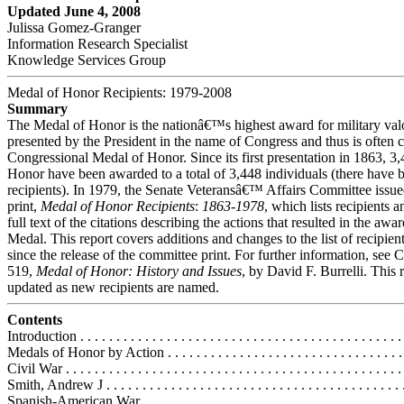
Updated June 4, 2008
Julissa Gomez-Granger
Information Research Specialist
Knowledge Services Group
Medal of Honor Recipients: 1979-2008
Summary
The Medal of Honor is the nationâ€™s highest award for military valor
presented by the President in the name of Congress and thus is often c
Congressional Medal of Honor. Since its first presentation in 1863, 3
Honor have been awarded to a total of 3,448 individuals (there have 
recipients). In 1979, the Senate Veteransâ€™ Affairs Committee issu
print,
Medal of Honor Recipients
:
1863-1978
, which lists recipients 
full text of the citations describing the actions that resulted in the awa
Medal. This report covers additions and changes to the list of recipien
since the release of the committee print. For further information, see
519,
Medal of Honor: History and Issues
, by David F. Burrelli. This 
updated as new recipients are named.
Contents
Introduction . . . . . . . . . . . . . . . . . . . . . . . . . . . . . . . . . . . . . . . . . . . . . 
Medals of Honor by Action . . . . . . . . . . . . . . . . . . . . . . . . . . . . . . . . . .
Civil War . . . . . . . . . . . . . . . . . . . . . . . . . . . . . . . . . . . . . . . . . . . . . . .
Smith, Andrew J . . . . . . . . . . . . . . . . . . . . . . . . . . . . . . . . . . . . . . . . .
Spanish-American War . . . . . . . . . . . . . . . . . . . . . . . . . . . . . . . . . . . . 