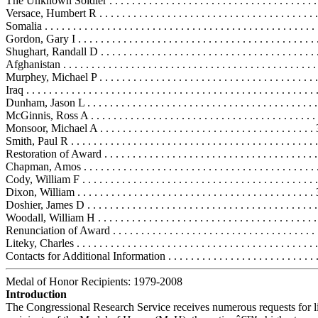
The Unknown Soldier . . . . . . . . . . . . . . . . . . . . . . . . . . . . . . . . . . . . 
Versace, Humbert R . . . . . . . . . . . . . . . . . . . . . . . . . . . . . . . . . . . . . .
Somalia . . . . . . . . . . . . . . . . . . . . . . . . . . . . . . . . . . . . . . . . . . . . . . . 
Gordon, Gary I . . . . . . . . . . . . . . . . . . . . . . . . . . . . . . . . . . . . . . . . . .
Shughart, Randall D . . . . . . . . . . . . . . . . . . . . . . . . . . . . . . . . . . . . . .
Afghanistan . . . . . . . . . . . . . . . . . . . . . . . . . . . . . . . . . . . . . . . . . . . . 
Murphey, Michael P . . . . . . . . . . . . . . . . . . . . . . . . . . . . . . . . . . . . . .
Iraq . . . . . . . . . . . . . . . . . . . . . . . . . . . . . . . . . . . . . . . . . . . . . . . . . . .
Dunham, Jason L . . . . . . . . . . . . . . . . . . . . . . . . . . . . . . . . . . . . . . . .
McGinnis, Ross A . . . . . . . . . . . . . . . . . . . . . . . . . . . . . . . . . . . . . . . 
Monsoor, Michael A . . . . . . . . . . . . . . . . . . . . . . . . . . . . . . . . . . . . . .
Smith, Paul R . . . . . . . . . . . . . . . . . . . . . . . . . . . . . . . . . . . . . . . . . . .
Restoration of Award . . . . . . . . . . . . . . . . . . . . . . . . . . . . . . . . . . . . . .
Chapman, Amos . . . . . . . . . . . . . . . . . . . . . . . . . . . . . . . . . . . . . . . . .
Cody, William F . . . . . . . . . . . . . . . . . . . . . . . . . . . . . . . . . . . . . . . . .
Dixon, William . . . . . . . . . . . . . . . . . . . . . . . . . . . . . . . . . . . . . . . . . .
Doshier, James D . . . . . . . . . . . . . . . . . . . . . . . . . . . . . . . . . . . . . . . .
Woodall, William H . . . . . . . . . . . . . . . . . . . . . . . . . . . . . . . . . . . . . . 
Renunciation of Award . . . . . . . . . . . . . . . . . . . . . . . . . . . . . . . . . . . . 
Liteky, Charles . . . . . . . . . . . . . . . . . . . . . . . . . . . . . . . . . . . . . . . . . .
Contacts for Additional Information . . . . . . . . . . . . . . . . . . . . . . . . . . . 
Medal of Honor Recipients: 1979-2008
Introduction
The Congressional Research Service receives numerous requests for li