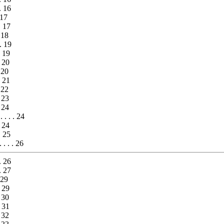
 . 16
. 17
 . 17
. 18
. . 19
 . 19
 . 20
. 20
 . 21
. 22
 . 23
. 24
. . . . . 24
. 24
 . 25
 . . . . 26
 . 26
 . 27
. 29
 . 29
. 30
 . 31
. 32