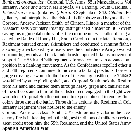
Rank and organization
: Corporal, U.S. Army, 55th Massachusetts Vo
Infantry.
Place and date
: Near Boydâ€™s Landing, South Carolina,
Entered service at
: (unknown).
Born:
3 September 1842.
Citation
: F
gallantry and intrepidity at the risk of his life above and beyond the ca
Corporal Andrew Jackson Smith, of Clinton, Illinois, a member of the
Massachusetts Voluntary Infantry, distinguished himself on 30 Nove
saving his regimental colors, after the color bearer was killed during 
called the Battle of Honey Hill, South Carolina. In the late afternoon, 
Regiment pursued enemy skirmishers and conducted a running fight, t
a swampy area backed by a rise where the Confederate Army awaited
surrounding woods and thick underbrush impeded infantry movement a
support. The 55th and 34th regiments formed columns to advance on
position in a flanking movement. As the Confederates repelled other un
and 54th regiments continued to move into tanking positions. Forced 
gorge crossing a swamp in the face of the enemy position, the 55thâ
was killed by an exploding shell, and Corporal Smith took the Regim
from his hand and carried them through heavy grape and canister fire.
of the officers and a third of the enlisted men engaged in the fight wer
wounded, Corporal Smith continued to expose himself to enemy fire b
colors throughout the battle. Through his actions, the Regimental Colo
Infantry Regiment were not lost to the enemy.
Corporal Andrew Jackson Smithâ€™s extraordinary valor in the face 
enemy fire is in keeping with the highest traditions of military service 
great credit upon him, the 55th Regiment, and the United States Army
Spanish-American War