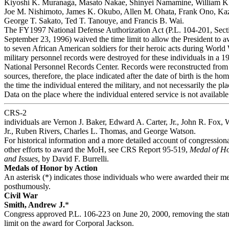
Kiyoshi K. Muranaga, Masato Nakae, Shinyei Namamine, William K
Joe M. Nishimoto, James K. Okubo, Allen M. Ohata, Frank Ono, Ka
George T. Sakato, Ted T. Tanouye, and Francis B. Wai.
The FY1997 National Defense Authorization Act (P.L. 104-201, Sect
September 23, 1996) waived the time limit to allow the President to
to seven African American soldiers for their heroic acts during World
military personnel records were destroyed for these individuals in a 19
National Personnel Records Center. Records were reconstructed from 
sources, therefore, the place indicated after the date of birth is the hom
the time the individual entered the military, and not necessarily the pla
Data on the place where the individual entered service is not availabl
CRS-2
individuals are Vernon J. Baker, Edward A. Carter, Jr., John R. Fox, W
Jr., Ruben Rivers, Charles L. Thomas, and George Watson.
For historical information and a more detailed account of congression
other efforts to award the MoH, see CRS Report 95-519,
Medal of Ho
and Issues
, by David F. Burrelli.
Medals of Honor by Action
An asterisk (*) indicates those individuals who were awarded their m
posthumously.
Civil War
Smith, Andrew J.
*
Congress approved P.L. 106-223 on June 20, 2000, removing the stat
limit on the award for Corporal Jackson.