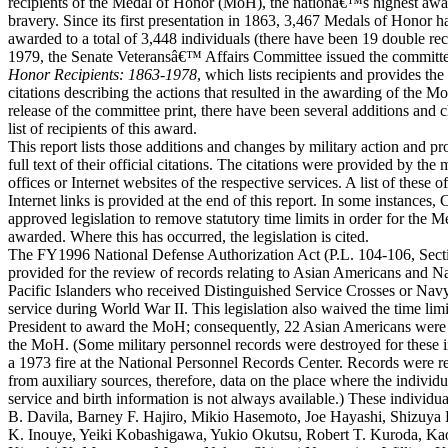
recipients of the Medal of Honor (MoH), the nationâ€™s highest awar
bravery. Since its first presentation in 1863, 3,467 Medals of Honor 
awarded to a total of 3,448 individuals (there have been 19 double reci
1979, the Senate Veteransâ€™ Affairs Committee issued the committe
Honor Recipients: 1863-1978
, which lists recipients and provides the 
citations describing the actions that resulted in the awarding of the M
release of the committee print, there have been several additions and 
list of recipients of this award.
This report lists those additions and changes by military action and pr
full text of their official citations. The citations were provided by the 
offices or Internet websites of the respective services. A list of these o
Internet links is provided at the end of this report. In some instances,
approved legislation to remove statutory time limits in order for the M
awarded. Where this has occurred, the legislation is cited.
The FY1996 National Defense Authorization Act (P.L. 104-106, Sect
provided for the review of records relating to Asian Americans and 
Pacific Islanders who received Distinguished Service Crosses or Nav
service during World War II. This legislation also waived the time limi
President to award the MoH; consequently, 22 Asian Americans were
the MoH. (Some military personnel records were destroyed for these i
a 1973 fire at the National Personnel Records Center. Records were r
from auxiliary sources, therefore, data on the place where the individu
service and birth information is not always available.) These individu
B. Davila, Barney F. Hajiro, Mikio Hasemoto, Joe Hayashi, Shizuya 
K. Inouye, Yeiki Kobashigawa, Yukio Okutsu, Robert T. Kuroda, Ka