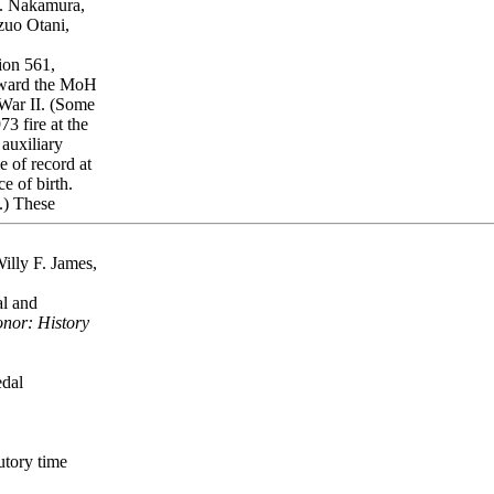
. Nakamura,
zuo Otani,
ion 561,
 award the MoH
 War II. (Some
73 fire at the
auxiliary
e of record at
ce of birth.
e.) These
illy F. James,
al and
nor: History
edal
utory time